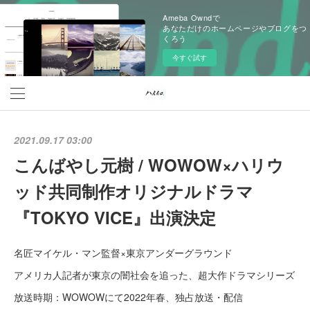
Ameba Owndで
あなただけのホームページやブログをつ
くろう
今すぐ試す
2021.09.17 03:00
こんばやし元樹 / WOWOW×ハリウ
ッド共同制作オリジナルドラマ
『TOKYO VICE』出演決定
名匠マイケル・マン監督×東京アンダーグラウンド
アメリカ人記者が東京の闇社会を追った、超大作ドラマシリーズ
放送時期：WOWOWにて2022年春、独占放送・配信