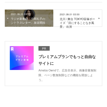
2021.09.20 03:00
2021.09.01 03:00
ラジオ新番組「片岡礼子の
北川 / 舞台 TOKYO笹塚ボー
シトラスレター」放送開始
イズ「目にすることなき風
景」 出演
PR
プレミアムプランでもっと自由な
サイトに
Ameba Owndで、広告非表示、画像容量無制
限、ページ数無制限などの機能を開放しよ
う。