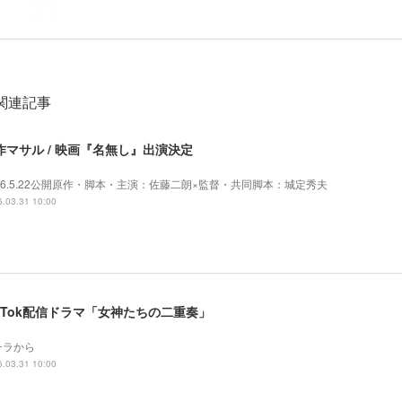
関連記事
作マサル / 映画『名無し』出演決定
26.5.22公開原作・脚本・主演：佐藤二朗×監督・共同脚本：城定秀夫
.03.31 10:00
ikTok配信ドラマ「女神たちの二重奏」
チラから
.03.31 10:00