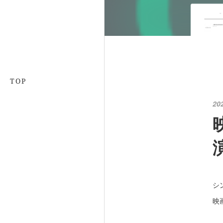
TOP
20
シ
映