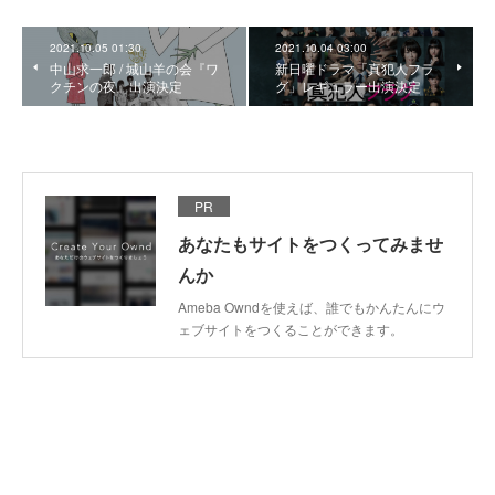
2021.10.05 01:30
2021.10.04 03:00
中山求一郎 / 城山羊の会『ワ
新日曜ドラマ「真犯人フラ
クチンの夜』出演決定
グ」レギュラー出演決定
PR
あなたもサイトをつくってみませ
んか
Ameba Owndを使えば、誰でもかんたんにウ
ェブサイトをつくることができます。