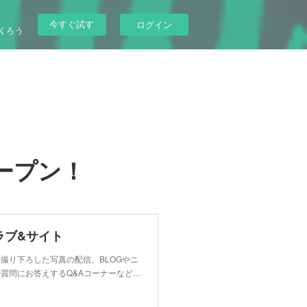
今すぐ試す
ログイン
くろう
ープン！
ラブ&サイト
撮り下ろした写真の配信、BLOGやニ
質問にお答えするQ&Aコーナーなど…