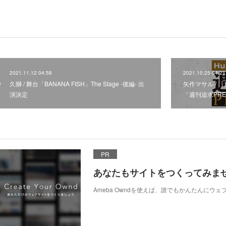
2021.11.12 04:58
2021.10.25 04:21
久獅 / 舞台「BANANA FISH」The Stage -後編- 出
矢作マサル /
演決定
「週刊追求PRE
PR
あなたもサイトをつくってみま
Ameba Owndを使えば、誰でもかんたんにウ