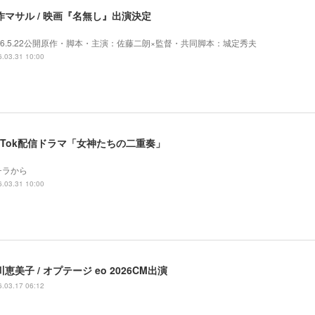
作マサル / 映画『名無し』出演決定
26.5.22公開原作・脚本・主演：佐藤二朗×監督・共同脚本：城定秀夫
.03.31 10:00
ikTok配信ドラマ「女神たちの二重奏」
チラから
.03.31 10:00
恵美子 / オプテージ eo 2026CM出演
.03.17 06:12