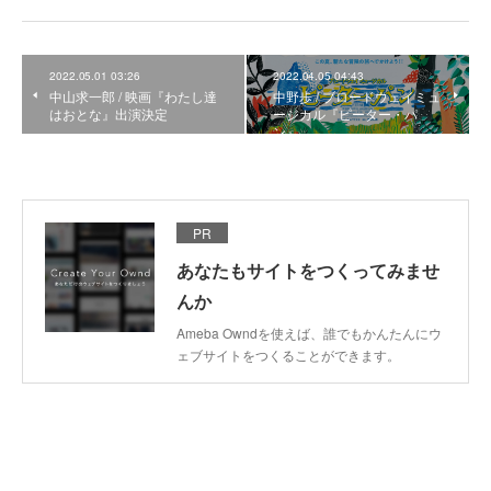
2022.05.01 03:26
2022.04.05 04:43
中山求一郎 / 映画『わたし達
中野歩 / ブロードウェイミュ
はおとな』出演決定
ージカル『ピーター・パ
ン』
PR
あなたもサイトをつくってみませ
んか
Ameba Owndを使えば、誰でもかんたんにウ
ェブサイトをつくることができます。