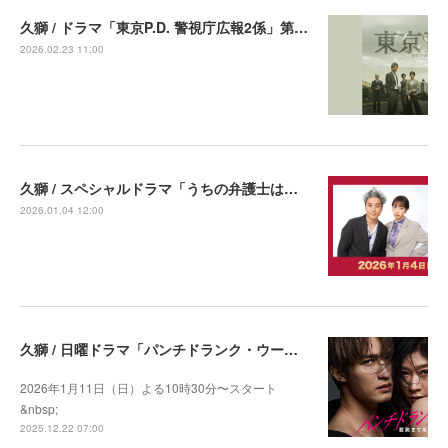
久獅 / ドラマ「東京P.D. 警視庁広報2係」第５話出演決定
2026.02.23 11:00
久獅 / スペシャルドラマ「うちの弁護士はまたしても手がかかる」出演
2026.01.04 12:00
久獅 / 日曜ドラマ「パンチドランク・ウーマン −脱獄まであと××日−」出演決定
2026年1月11日（日）よる10時30分〜スタート
&nbsp;
2025.12.22 07:00