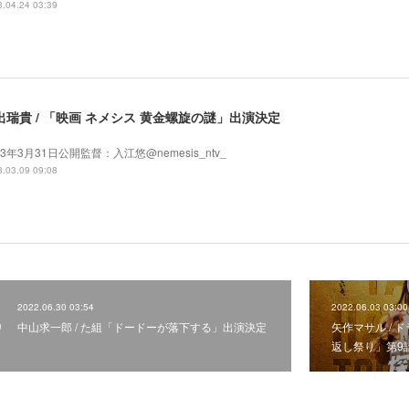
.04.24 03:39
出瑞貴 / 「映画 ネメシス 黄金螺旋の謎」出演決定
23年3月31日公開監督：入江悠@nemesis_ntv_
.03.09 09:08
2022.06.30 03:54
2022.06.03 03:00
中山求一郎 / た組「ドードーが落下する」出演決定
矢作マサル / 
返し祭り」第9