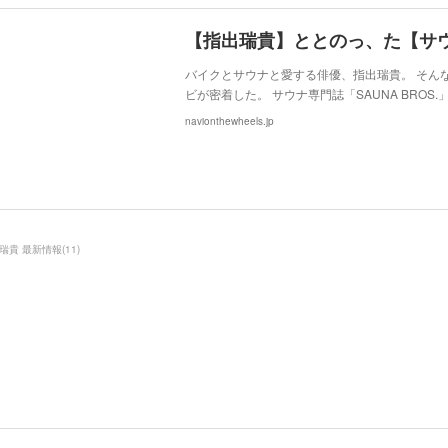
バイクとサウナと愛する俳優、指出瑞貴。 そんな
ビが密着した。 サウナ専門誌「SAUNA BRO
navionthewheels.jp
瑞貴 最新情報
(
11
)