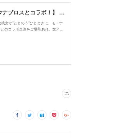
【指出瑞貴】ととのっ、た【サウナブロスとコラボ！】 | | Moto NAVI Cars
彼女が”ととのう”ひとときに、モトナ
S.」とのコラボ企画をご堪能あれ。文／…