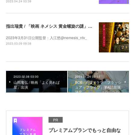
2023.04.24 03:39
指出瑞貴 / 「映画 ネメシス 黄金螺旋の謎」出演決定
2023年3月31日公開監督：入江悠@nemesis_ntv_
2023.03.09 09:08
2023.02.08 03:00
2023.01.24 03:00
山岡竜弘 / 映画「よく見れば
BOB / 日曜ドラマ「ブラッシ
星」出演
ュアップライフ」第4話出演
決定
PR
プレミアムプランでもっと自由な