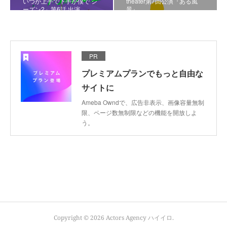
いつが上手で下手が僕で シ
theater第7回公演『ある風
ーズン2」第6話 出演
景』
PR
プレミアムプランでもっと自由な
サイトに
Ameba Owndで、広告非表示、画像容量無制
限、ページ数無制限などの機能を開放しよ
う。
Copyright ©
2026
Actors Agency ハイイロ
.