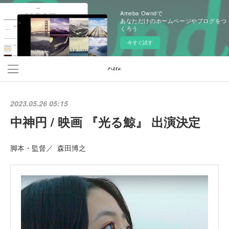
Ameba Owndで
あなただけのホームページやブログをつ
くろう
今すぐ試す
2023.05.26 05:15
中神円 / 映画 『光る鯨』 出演決定
脚本・監督／ 森田博之