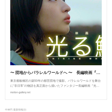
〜 団地からパラレルワールドへ 〜 長編映画『光る鯨』劇場公開サポーター募集プロジェクト | MOTION GALLERY
東京都板橋区の築50年の都営団地で撮影。パラレルワールドを舞台
に“非日常”の物語を真正面から描いたファンタジー長編映画『光…
motion-gallery.net
中神円 最新情報
(
3
)