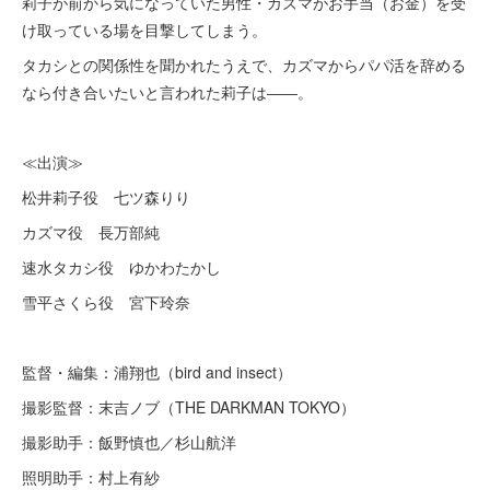
莉子が前から気になっていた男性・カズマがお手当（お金）を受
け取っている場を目撃してしまう。
タカシとの関係性を聞かれたうえで、カズマからパパ活を辞める
なら付き合いたいと言われた莉子は――。
≪出演≫
松井莉子役 七ツ森りり
カズマ役 長万部純
速水タカシ役 ゆかわたかし
雪平さくら役 宮下玲奈
監督・編集：浦翔也（bird and insect）
撮影監督：末吉ノブ（THE DARKMAN TOKYO）
撮影助手：飯野慎也／杉山航洋
照明助手：村上有紗