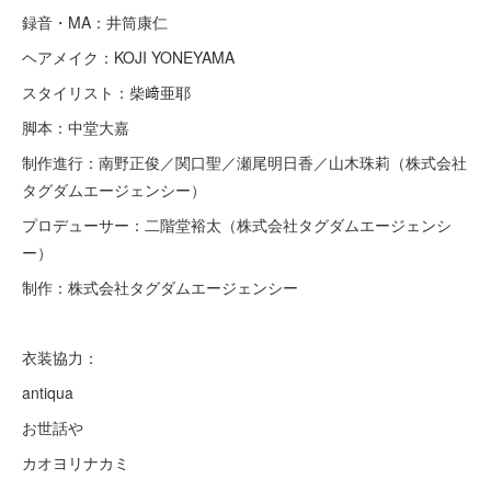
録音・MA：井筒康仁
ヘアメイク：KOJI YONEYAMA
スタイリスト：柴﨑亜耶
脚本：中堂大嘉
制作進行：南野正俊／関口聖／瀬尾明日香／山木珠莉（株式会社
タグダムエージェンシー）
プロデューサー：二階堂裕太（株式会社タグダムエージェンシ
ー）
制作：株式会社タグダムエージェンシー
衣装協力：
antiqua
お世話や
カオヨリナカミ