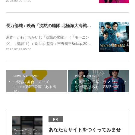
2025.09.09 11:00
長万部純 / 映画『沈黙の艦隊 北極海大海戦』出演 9月26日公開
原作：かわぐちかいじ「沈黙の艦隊」（「モーニン
グ」（講談社））&nbsp;監督：吉野耕平&nbsp;20…
2025.07.29 05:00
2023.05.26 05:06
2023.05.23 09:51
中野歩 / 舞台 チーズ
山岡竜弘 / 日曜ドラマ「だ
theater第7回公演『ある風
が､情熱はある」第8話出演
景』
決定
PR
あなたもサイトをつくってみませ