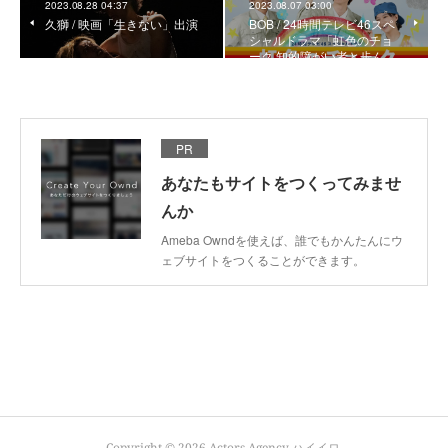
2023.08.28 04:37
2023.08.07 03:00
久獅 / 映画「生きない」出演
BOB / 24時間テレビ46スペ
シャルドラマ「虹色のチョ
ーク 知的障がい者と歩ん…
PR
あなたもサイトをつくってみませ
んか
Ameba Owndを使えば、誰でもかんたんにウ
ェブサイトをつくることができます。
Copyright ©
2026
Actors Agency ハイイロ
.