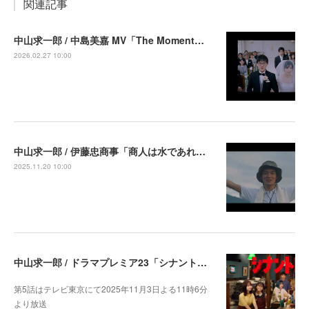
関連記事
中山求一郎 / 中島美嘉 MV「The Moment」出演
2026.02.27 10:00
中山求一郎 / 伊藤忠商事「商人は水であれ パイナップル畑の商人」篇 出演中
2025.11.20 10:00
中山求一郎 / ドラマプレミア23「シナントロープ」第5話より出演決定
第5話はテレビ東京にて2025年11月3日よる11時6分
より放送