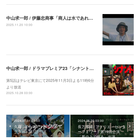
中山求一郎 / 伊藤忠商事「商人は水であれ パイナップル畑の商人」篇 出演中
2025.11.20 10:00
中山求一郎 / ドラマプレミア23「シナントロープ」第5話より出演決定
第5話はテレビ東京にて2025年11月3日よる11時6分
より放送
2025.10.28 03:00
2024.07.01 03:00
2024.06.20 03:00
久獅 / ドラマ「マウンテンド
長万部純 / アトリエ・センタ
クター」第1話出演
ーフォワード第19回公演
「風の上で眠る」出演