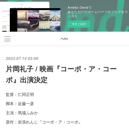
Ameba Owndで
あなただけのホームページやブログをつ
くろう
今すぐ試す
2023.07.14 03:00
片岡礼子 / 映画『コーポ・ア・コー
ポ』出演決定
監督：仁同正明
脚本：近藤一彦
主演：馬場ふみか
原作：岩浪れんじ『コーポ・ア・コーポ』