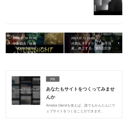
2023.07.18 03:00
2023.07.13 03:00
中村莉久 / 映画
片岡礼子 / ドラマ「御手洗
『MY(K)NIGHT マイ・ナ
家、炎上する」第5話出演
イト』出演決定
PR
あなたもサイトをつくってみませ
んか
Ameba Owndを使えば、誰でもかんたんにウ
ェブサイトをつくることができます。