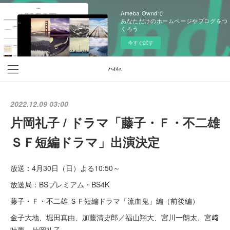
Ameba Owndで
あなただけのホームページやブログをつ
くろう
今すぐ試す
2022.12.09 03:00
片岡礼子 / ドラマ「藤子・Ｆ・不二雄
ＳＦ短編ドラマ」出演決定
放送：4月30日（日）よる10:50～
放送局：BSプレミアム・BS4K
藤子・Ｆ・不二雄 ＳＦ短編ドラマ「流血鬼」編（前後編）
金子大地、堀田真由、加藤清史郎／福山翔大、宮川一朗太、宮﨑