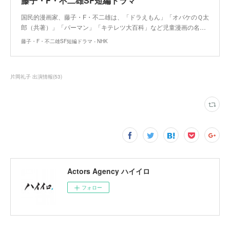
藤子・F・不二雄SF短編ドラマ
国民的漫画家、藤子・F・不二雄は、「ドラえもん」「オバケのＱ太
郎（共著）」「パーマン」「キテレツ大百科」など児童漫画の名…
藤子・F・不二雄SF短編ドラマ - NHK
片岡礼子 出演情報
(
53
)
Actors Agency ハイイロ
フォロー