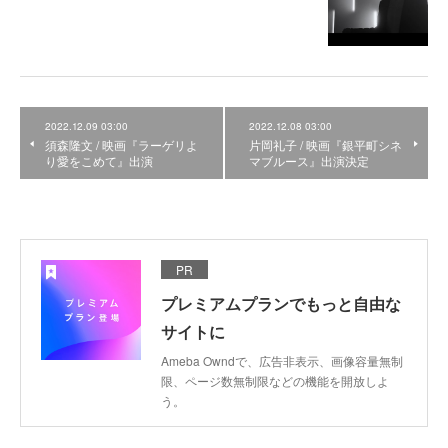
2022.12.09 03:00
2022.12.08 03:00
須森隆文 / 映画『ラーゲリよ
片岡礼子 / 映画『銀平町シネ
り愛をこめて』出演
マブルース』出演決定
PR
プレミアムプランでもっと自由な
サイトに
Ameba Owndで、広告非表示、画像容量無制
限、ページ数無制限などの機能を開放しよ
う。