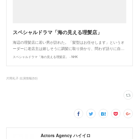
スペシャルドラマ「海の見える理髪店」
海辺の理髪店に若い男が訪れた。「髪型はお任せします」というオ
ーダーに老店主は嬉しそうに調髪に取り掛かり、問わず語りに自…
スペシャルドラマ「海の見える理髪店」 - NHK
片岡礼子 出演情報
(
53
)
Actors Agency ハイイロ