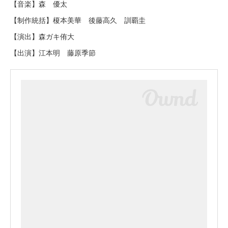
【音楽】森 優太
【制作統括】榎本美華 後藤高久 訓覇圭
【演出】森ガキ侑大
【出演】江本明 藤原季節