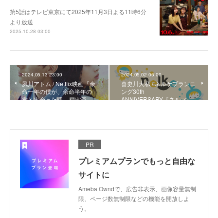
第5話はテレビ東京にて2025年11月3日よる11時6分
より放送
2025.10.28 03:00
2024.05.13 23:00
2024.05.02 06:00
夙川アトム / Netflix映画『余
喜史川大私 / ネルケプランニ
命一年の僕が、余命半年の
ング30th
君と出会った話。』出演
ANNIVERSARY『ネルフ…
PR
プレミアムプランでもっと自由な
サイトに
Ameba Owndで、広告非表示、画像容量無制
限、ページ数無制限などの機能を開放しよ
う。