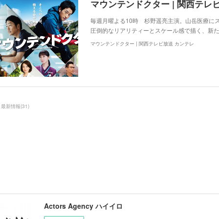
マウンテンドクター | 関西テレ
毎週月曜よる10時 杉野遥亮主演。山岳医療に
圧倒的なリアリティーとスケール感で描く、新た
マウンテンドクター | 関西テレビ放送 カンテレ
 最新情報
(
31
)
Actors Agency ハイイロ