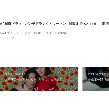
獅 / 日曜ドラマ「パンチドランク・ウーマン −脱獄まであと××日−」出
26年1月11日（日）よる10時30分〜スタート&nbsp;
.12.22 07:00
2024.07.06 03:00
2024.06.21 03:00
山岡竜弘 / ドラマ「私をもらって」出演決定
中山求一郎 / 