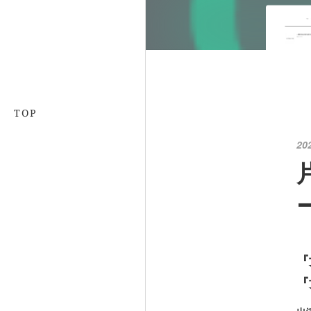
TOP
20
『
『