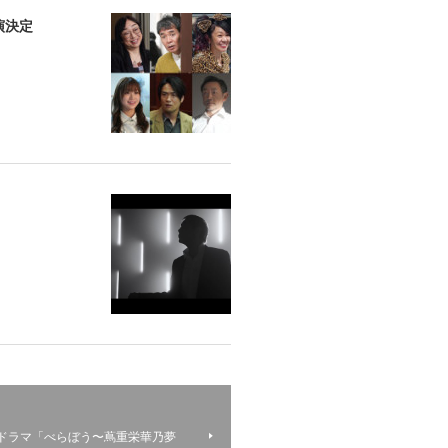
演決定
大河ドラマ「べらぼう〜蔦重栄華乃夢