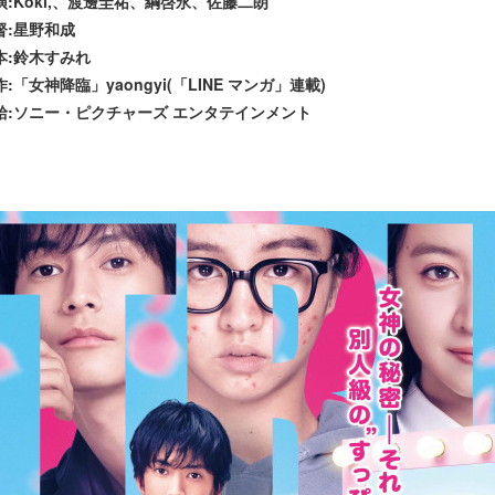
演:Kōki,、渡邊圭祐、綱啓永、佐藤二朗
督:星野和成
本:鈴木すみれ
作:「女神降臨」yaongyi(「LINE マンガ」連載)
給:ソニー・ピクチャーズ エンタテインメント