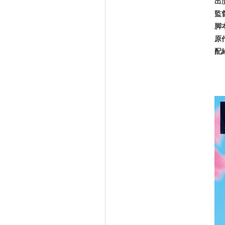
出
監
脚
原
配