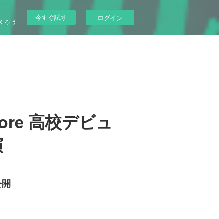
今すぐ試す
ログイン
くろう
ore 高校デビュ
演
公開