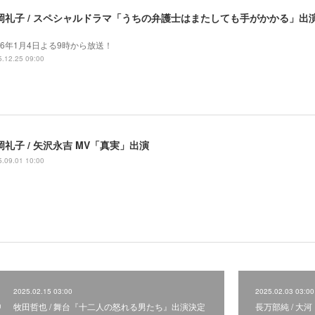
岡礼子 / スペシャルドラマ「うちの弁護士はまたしても手がかかる」出
26年1月4日よる9時から放送！
.12.25 09:00
岡礼子 / 矢沢永吉 MV「真実」出演
.09.01 10:00
2025.02.15 03:00
2025.02.03 03:00
牧田哲也 / 舞台『十二人の怒れる男たち』出演決定
長万部純 / 