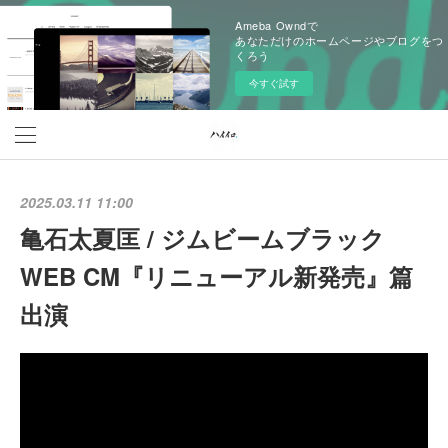
Ameba Owndで
あなただけのホームページやブログをつ
くろう
今すぐ試す
2025.03.11 11:00
亀石太夏匡 / ジムビームブラック
WEB CM『リニューアル新発売』篇
出演