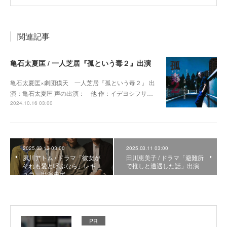
関連記事
亀石太夏匡 / 一人芝居『孤という毒２』出演
亀石太夏匡×劇団獏天 一人芝居『孤という毒２』 出
演：亀石太夏匡 声の出演： 他 作：イデヨシフサ…
2024.10.16 03:00
2025.03.13 03:00
2025.03.11 03:00
夙川アトム / ドラマ「彼女が
田川恵美子 / ドラマ「避難所
それも愛と呼ぶなら」レギ
で推しと遭遇した話」出演
ュラー出演決定
PR