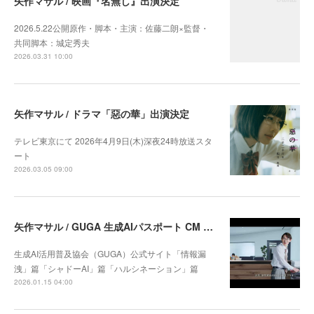
矢作マサル / 映画『名無し』出演決定
2026.5.22公開原作・脚本・主演：佐藤二朗×監督・
共同脚本：城定秀夫
2026.03.31 10:00
矢作マサル / ドラマ「惡の華」出演決定
テレビ東京にて 2026年4月9日(木)深夜24時放送スタ
ート
2026.03.05 09:00
矢作マサル / GUGA 生成AIパスポート CM 出演中
生成AI活用普及協会（GUGA）公式サイト「情報漏
洩」篇「シャドーAI」篇「ハルシネーション」篇
2026.01.15 04:00