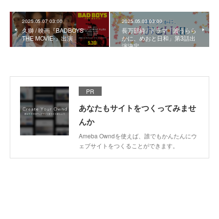
2025.05.07 03:00
2025.05.03 03:00
久獅 / 映画『BADBOYS -
長万部純 / ドラマ「波うらら
THE MOVIE-』出演
かに、めおと日和」第3話出
演決定
PR
あなたもサイトをつくってみませ
んか
Ameba Owndを使えば、誰でもかんたんにウ
ェブサイトをつくることができます。