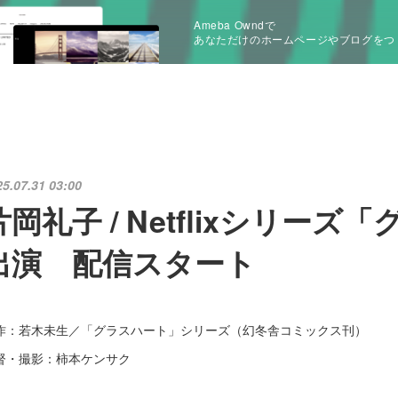
Ameba Owndで
あなただけのホームページやブログをつ
25.07.31 03:00
片岡礼子 / Netflixシリー
出演 配信スタート
作：若木未生／「グラスハート」シリーズ（幻冬舎コミックス刊）
督・撮影：柿本ケンサク