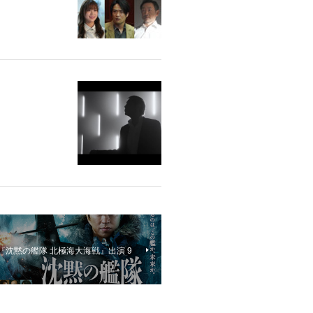
画『沈黙の艦隊 北極海大海戦』出演 9