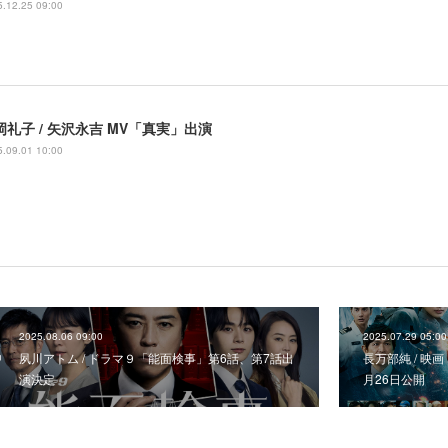
.12.25 09:00
岡礼子 / 矢沢永吉 MV「真実」出演
.09.01 10:00
2025.08.06 09:00
2025.07.29 05:00
夙川アトム / ドラマ９「能面検事」第6話、第7話出
長万部純 / 映
演決定
月26日公開