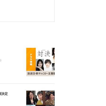
話）
演決定