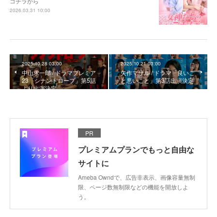
コチラから
2026.03.31 10:00
2025.10.28 03:00
2025.10.21 03:00
中山求一郎 / ドラマプレミア
矢作マサル / ドラマ「良いこ
23「シナントロープ」第5話
と悪いこと」第3話出演決定
より出演決定
PR
プレミアムプランでもっと自由な
サイトに
Ameba Owndで、広告非表示、画像容量無制
限、ページ数無制限などの機能を開放しよ
う。