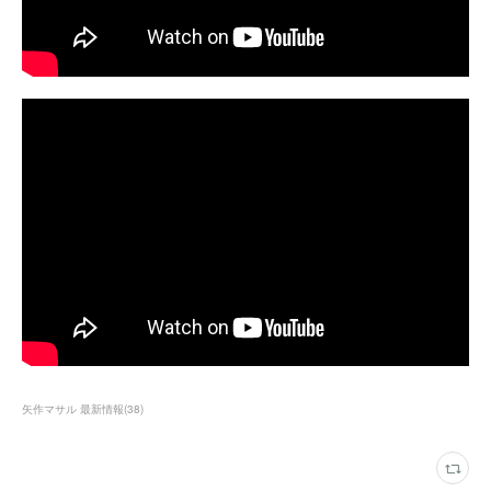
矢作マサル 最新情報
(
38
)