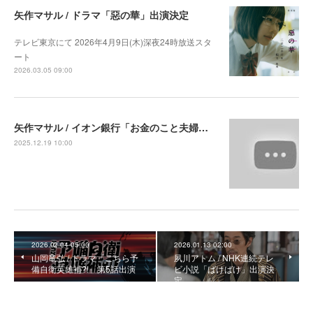
矢作マサル / ドラマ「惡の華」出演決定
テレビ東京にて 2026年4月9日(木)深夜24時放送スタ
ート
2026.03.05 09:00
矢作マサル / イオン銀行「お金のこと夫婦で話しづらい件」 CM 出演中
2025.12.19 10:00
2026.02.04 05:00
2026.01.13 02:00
山岡竜弘 / ドラマ「こちら予
夙川アトム / NHK連続テレ
備自衛英雄補?!」第5話出演
ビ小説「ばけばけ」出演決
定