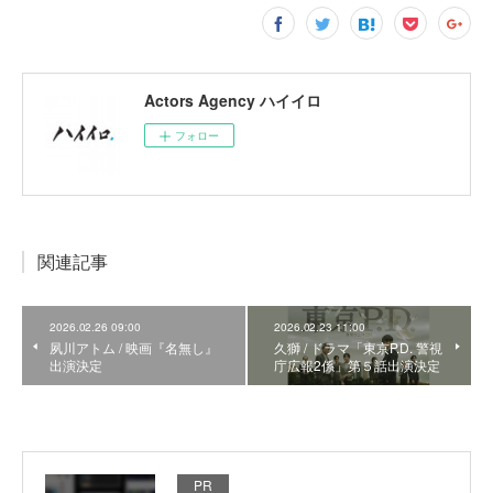
Actors Agency ハイイロ
フォロー
関連記事
2026.02.26 09:00
2026.02.23 11:00
夙川アトム / 映画『名無し』
久獅 / ドラマ「東京P.D. 警視
出演決定
庁広報2係」第５話出演決定
PR