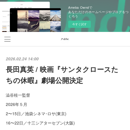
Ameba Owndで
あなただけのホームページやブログをつ
くろう
今すぐ試す
2026.02.24 14:00
長田真英 / 映画『サンタクロースた
ちの休暇』劇場公開決定
澁谷桂一監督
2026年５月
2〜15日／池袋シネマ･ロサ(東京)
16〜22日／十三シアターセブン(大阪)