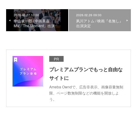
2026.02.27 10:00
2026.02.26 09:00
中山求一郎 / 中島美嘉
夙川アトム / 映画『名無し』
MV「The Moment」出演
出演決定
PR
プレミアムプランでもっと自由な
サイトに
Ameba Owndで、広告非表示、画像容量無制
限、ページ数無制限などの機能を開放しよ
う。