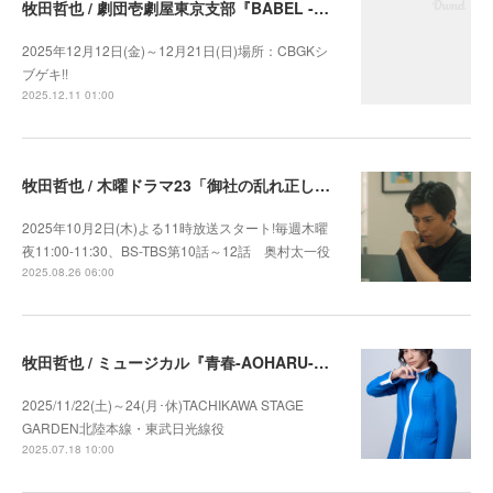
牧田哲也 / 劇団壱劇屋東京支部『BABEL -バベル-』 出演
2025年12月12日(金)～12月21日(日)場所：CBGKシ
ブゲキ!!
2025.12.11 01:00
牧田哲也 / 木曜ドラマ23「御社の乱れ正します！2」10話～12話出演決定
2025年10月2日(木)よる11時放送スタート!毎週木曜
夜11:00-11:30、BS-TBS第10話～12話 奥村太一役
2025.08.26 06:00
牧田哲也 / ミュージカル『青春-AOHARU-鉄道』 コンサート Rails Live 2025 出演決定
2025/11/22(土)～24(月･休)TACHIKAWA STAGE
GARDEN北陸本線・東武日光線役
2025.07.18 10:00