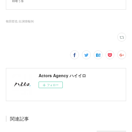
柿喰う客
牧田哲也 出演情報
(
9
)
Actors Agency ハイイロ
フォロー
関連記事